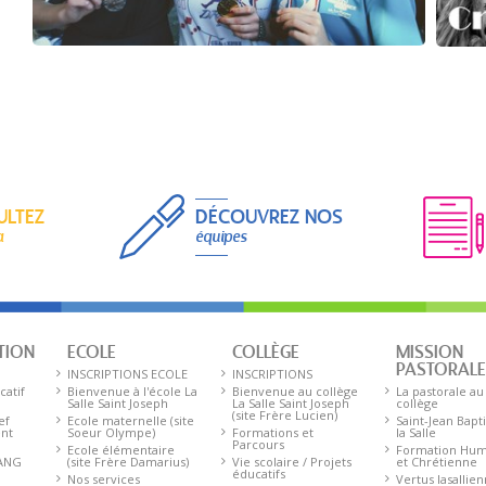
ULTEZ
DÉCOUVREZ NOS
a
équipes
TION
ECOLE
COLLÈGE
MISSION
PASTORAL
INSCRIPTIONS ECOLE
INSCRIPTIONS
catif
Bienvenue à l'école La
Bienvenue au collège
La pastorale au
Salle Saint Joseph
La Salle Saint Joseph
collège
(site Frère Lucien)
ef
Ecole maternelle (site
Saint-Jean Bapt
ent
Soeur Olympe)
Formations et
la Salle
Parcours
Ecole élémentaire
Formation Hum
 ANG
(site Frère Damarius)
Vie scolaire / Projets
et Chrétienne
éducatifs
Nos services
Vertus lasallie