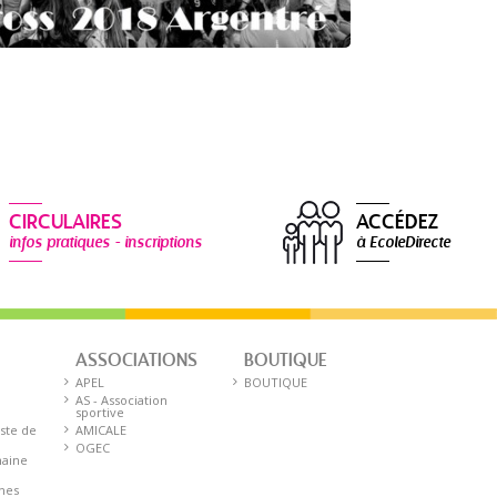
CIRCULAIRES
ACCÉDEZ
infos pratiques - inscriptions
à EcoleDirecte
ASSOCIATIONS
BOUTIQUE
E
APEL
BOUTIQUE
AS - Association
sportive
iste de
AMICALE
OGEC
aine
nnes