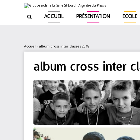
Aller
Outils
au
personnels
contenu.
|
ACCUEIL
PRÉSENTATION
ECOLE

Aller
à
la
navigation
Accueil
›
album cross inter classes 2018
album cross inter c