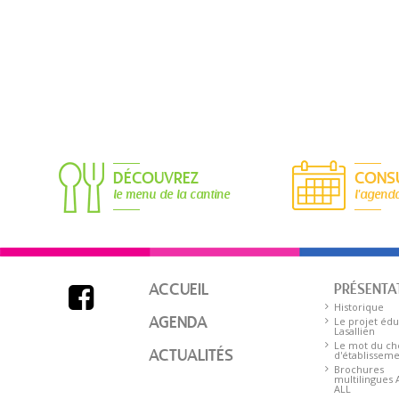
DÉCOUVREZ
CONS
le menu de la cantine
l'agend
ACCUEIL
PRÉSENTA

Historique
AGENDA
Le projet édu
Lasallien
Le mot du ch
ACTUALITÉS
d'établissem
Brochures
multilingues
ALL