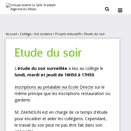
Aller
Outils
au
personnels


contenu.
|
Aller
à
la
navigation
Accueil
›
Collège
›
Vie scolaire / Projets éducatifs
›
Etude du soir
Etude du soir
L’
étude du soir
surveillée
a lieu au collège le
lundi, mardi et jeudi de 16H50 à 17H50
.
Inscriptions au préalable via Ecole Directe
sur le
même principe que les inscriptions restauration ou
garderie.
M. ZAKNOUN est en charge de ce temps d'étude
pour encadrer et aider les collégiens. Cependant,
le travail du soir peut ne pas être fait dans son