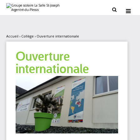
Aller
Outils
au
personnels


contenu.
|
Aller
à
la
navigation
Accueil
›
Collège
›
Ouverture internationale
Ouverture
internationale