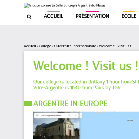
Aller
Outils
au
personnels
contenu.
|
ACCUEIL
PRÉSENTATION
ECOLE

Aller
à
la
navigation
Accueil
›
Collège
›
Ouverture internationale
›
Welcome ! Visit us !
Welcome ! Visit us !
Our college is located in Brittany 1 hour from S
Vitré-Argentré is 1h40 from Paris by TGV.
ARGENTRE IN EUROPE