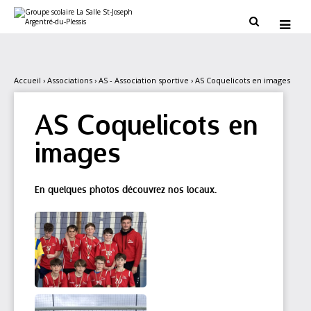
Aller
Outils
au
personnels


contenu.
|
Aller
à
la
navigation
Accueil
›
Associations
›
AS - Association sportive
›
AS Coquelicots en images
AS Coquelicots en
images
En quelques photos découvrez nos locaux.