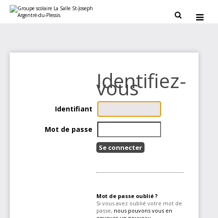
Aller
Outils
au
personnels


contenu.
|
Aller
à
la
navigation
Identifiant
Mot de passe
Mot de passe oublié ?
Si vous avez oublié votre mot de
passe,
nous pouvons vous en
envoyer un nouveau
.