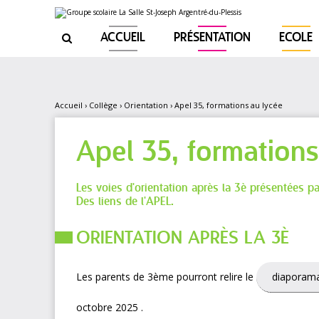
Aller
Outils
au
personnels
contenu.
|
ACCUEIL
PRÉSENTATION
ECOLE

Aller
à
la
navigation
Accueil
›
Collège
›
Orientation
›
Apel 35, formations au lycée
Apel 35, formations
Les voies d'orientation après la 3è présentées pa
Des liens de l'APEL.
ORIENTATION APRÈS LA 3È
Les parents de 3ème pourront relire le
diaporam
octobre 2025 .