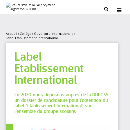
Aller
Outils
au
personnels


contenu.
|
Aller
à
la
navigation
Accueil
›
Collège
›
Ouverture internationale
›
Label Etablissement International
Label
Etablissement
International
En 2020 nous déposons auprès de la DDEC35
un dossier de candidature pour l'obtention du
label "Etablissement International" sur
l'ensemble du groupe scolaire.