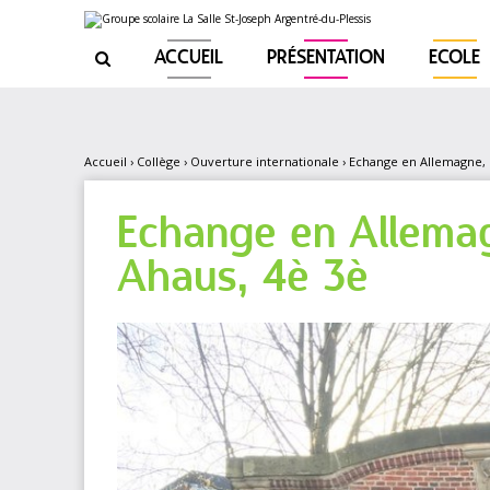
Aller
Outils
au
personnels
contenu.
|
ACCUEIL
PRÉSENTATION
ECOLE

Aller
à
la
navigation
Accueil
›
Collège
›
Ouverture internationale
›
Echange en Allemagne, C
Echange en Allemag
Ahaus, 4è 3è