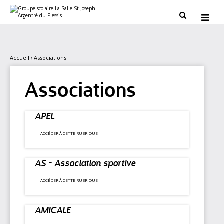
Aller
Outils
au
personnels


contenu.
|
Aller
à
la
navigation
Accueil
›
Associations
Associations
APEL
ACCÉDER À CETTE RUBRIQUE
AS - Association sportive
ACCÉDER À CETTE RUBRIQUE
AMICALE