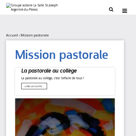
Aller
Outils
au
personnels


contenu.
|
Aller
à
la
navigation
Accueil
›
Mission pastorale
Mission pastorale
La pastorale au collège
La pastorale au collège, c'est l'affaire de tous !
LIRE LA SUITE…