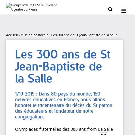
Aller
Outils
au
personnels


contenu.
|
Aller
à
la
navigation
Accueil
›
Mission pastorale
›
Les 300 ans de St Jean-Baptiste de la Salle
Les 300 ans de St
Jean-Baptiste de
la Salle
1719-2019 : Dans 80 pays du monde, 150
oeuvres éducatives en France, nous allons
honorer le tricentenaire du décès du St patron
des éducateurs et fondateur de notre
congrégation.
Olympiades fraternelles des 300 ans
from
La Salle