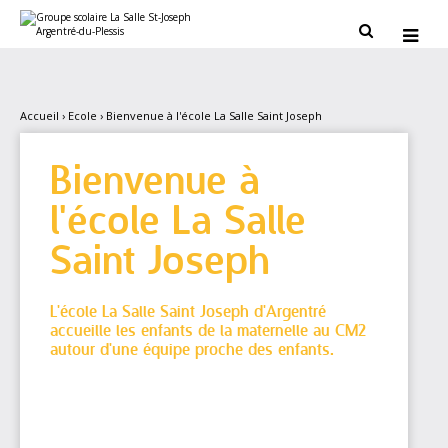
Aller
Outils
au
personnels


contenu.
|
Aller
à
la
navigation
Accueil
›
Ecole
›
Bienvenue à l'école La Salle Saint Joseph
Bienvenue à
l'école La Salle
Saint Joseph
L'école La Salle Saint Joseph d'Argentré
accueille les enfants de la maternelle au CM2
autour d'une équipe proche des enfants.