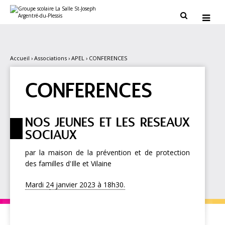
Aller
Outils
au
personnels


contenu.
|
Aller
à
la
navigation
Accueil
›
Associations
›
APEL
›
CONFERENCES
CONFERENCES
NOS JEUNES ET LES RESEAUX
SOCIAUX
par la maison de la prévention et de protection
des familles d'Ille et Vilaine
Mardi 2
4 janvier 2023 à 18h30.