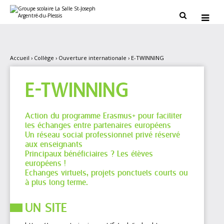
Aller
Outils
au
personnels


contenu.
|
Aller
à
la
navigation
Accueil
›
Collège
›
Ouverture internationale
›
E-TWINNING
E-TWINNING
Action du programme Erasmus+ pour faciliter
les échanges entre partenaires européens
Un réseau social professionnel privé réservé
aux enseignants
Principaux bénéficiaires ? Les élèves
européens !
Echanges virtuels, projets ponctuels courts ou
à plus long terme.
UN SITE