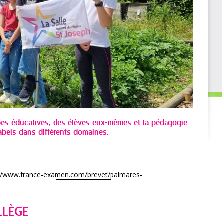
es éducatives, des élèves eux-mêmes et la pédagogie
 labels dans différents domaines.
://www.france-examen.com/brevet/palmares-
LLÈGE