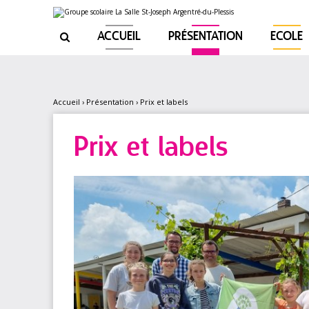
Aller
Outils
au
personnels
contenu.
|
ACCUEIL
PRÉSENTATION
ECOLE

Aller
à
la
navigation
Accueil
›
Présentation
›
Prix et labels
Prix et labels