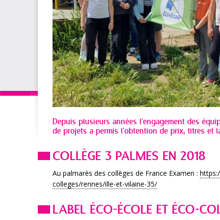
Depuis plusieurs années l'engagement des équip
de projets a permis l'obtention de prix, titres et
COLLÈGE 3 PALMES EN 2018
Au palmarès des collèges de France Examen :
https
colleges/rennes/ille-et-vilaine-35/
LABEL ÉCO-ÉCOLE ET ÉCO-CO