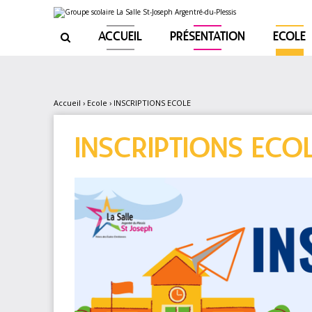
Aller
Outils
au
personnels
contenu.
|
ACCUEIL
PRÉSENTATION
ECOLE

Aller
à
la
navigation
Accueil
›
Ecole
›
INSCRIPTIONS ECOLE
INSCRIPTIONS ECO