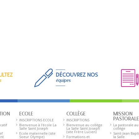
ULTEZ
DÉCOUVREZ NOS
a
équipes
TION
ECOLE
COLLÈGE
MISSION
PASTORAL
INSCRIPTIONS ECOLE
INSCRIPTIONS
catif
Bienvenue à l'école La
Bienvenue au collège
La pastorale au
Salle Saint Joseph
La Salle Saint Joseph
collège
(site Frère Lucien)
ef
Ecole maternelle (site
Saint-Jean Bapt
ent
Soeur Olympe)
Formations et
la Salle