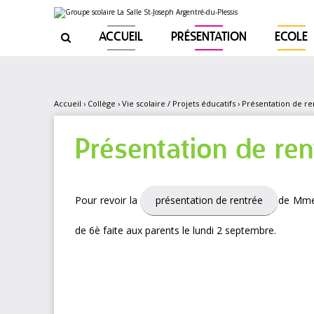
Aller
Outils
au
personnels
contenu.
|
ACCUEIL
PRÉSENTATION
ECOLE

Aller
à
la
navigation
Accueil
›
Collège
›
Vie scolaire / Projets éducatifs
›
Présentation de r
Présentation de re
Pour revoir la
présentation de rentrée
de Mme 
de 6è faite aux parents le lundi 2 septembre.