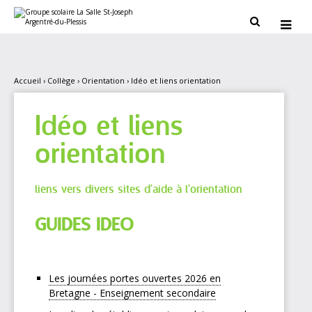
Aller
Outils
au
personnels


contenu.
|
Aller
à
la
navigation
Accueil
›
Collège
›
Orientation
›
Idéo et liens orientation
Idéo et liens
orientation
liens vers divers sites d'aide à l'orientation
GUIDES IDEO
Les journées portes ouvertes 2026 en
Bretagne - Enseignement secondaire