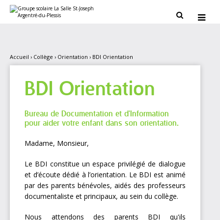
Aller
Outils
au
personnels


contenu.
|
Aller
à
la
navigation
Accueil
›
Collège
›
Orientation
›
BDI Orientation
BDI Orientation
Bureau de Documentation et d'Information
pour aider votre enfant dans son orientation.
Madame, Monsieur,
Le BDI constitue un espace privilégié de dialogue
et d’écoute dédié à l’orientation. Le BDI est animé
par des parents bénévoles, aidés des professeurs
documentaliste et principaux, au sein du collège.
Nous attendons des parents BDI qu'ils