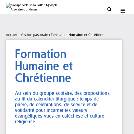
Aller
Outils
au
personnels


contenu.
|
Aller
à
la
navigation
Accueil
›
Mission pastorale
›
Formation Humaine et Chrétienne
Formation
Humaine et
Chrétienne
Au sein du groupe scolaire, des propositions
au fil du calendrier liturgique : temps de
prière, de célébrations, de service et de
solidarité pour incarner les valeurs
évangéliques vues en catéchèse et culture
religieuse.