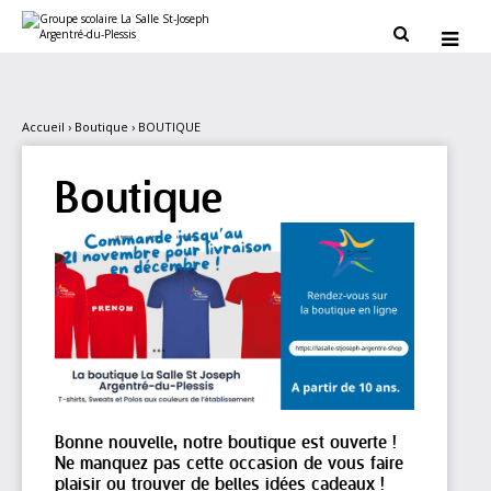
Aller
Outils
au
personnels


contenu.
|
Aller
à
la
navigation
Accueil
›
Boutique
›
BOUTIQUE
Boutique
Bonne nouvelle, notre boutique est ouverte !
Ne manquez pas cette occasion de vous faire
plaisir ou trouver de belles idées cadeaux !