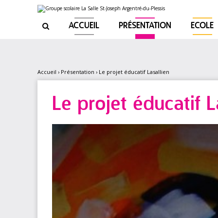
Aller
Outils
au
personnels
contenu.
|
ACCUEIL
PRÉSENTATION
ECOLE

Aller
à
la
navigation
Accueil
›
Présentation
›
Le projet éducatif Lasallien
Le projet éducatif L