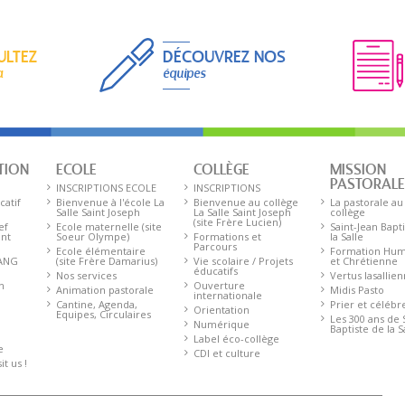
ULTEZ
DÉCOUVREZ NOS
a
équipes
TION
ECOLE
COLLÈGE
MISSION
PASTORAL
INSCRIPTIONS ECOLE
INSCRIPTIONS
catif
Bienvenue à l'école La
Bienvenue au collège
La pastorale au
Salle Saint Joseph
La Salle Saint Joseph
collège
(site Frère Lucien)
ef
Ecole maternelle (site
Saint-Jean Bapt
ent
Soeur Olympe)
Formations et
la Salle
Parcours
Ecole élémentaire
Formation Hum
 ANG
(site Frère Damarius)
Vie scolaire / Projets
et Chrétienne
éducatifs
Nos services
Vertus lasallie
n
Ouverture
Animation pastorale
Midis Pasto
internationale
Cantine, Agenda,
Prier et célébr
Orientation
Equipes, Circulaires
Les 300 ans de 
Numérique
Baptiste de la S
Label éco-collège
e
CDI et culture
t us !