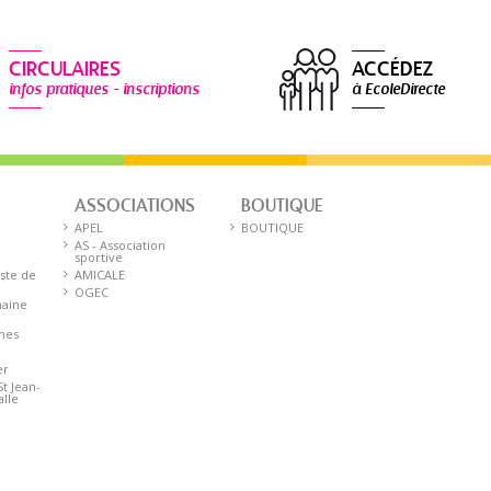
CIRCULAIRES
ACCÉDEZ
infos pratiques - inscriptions
à EcoleDirecte
ASSOCIATIONS
BOUTIQUE
E
APEL
BOUTIQUE
AS - Association
sportive
iste de
AMICALE
OGEC
aine
nnes
er
St Jean-
alle