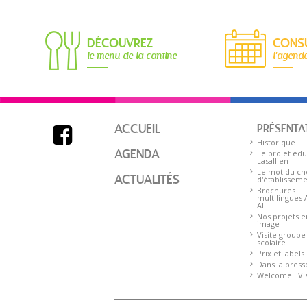
DÉCOUVREZ
CONS
le menu de la cantine
l'agend
ACCUEIL
PRÉSENTA

Historique
AGENDA
Le projet édu
Lasallien
Le mot du ch
ACTUALITÉS
d'établissem
Brochures
multilingues
ALL
Nos projets e
image
Visite groupe
scolaire
Prix et labels
Dans la press
Welcome ! Visi