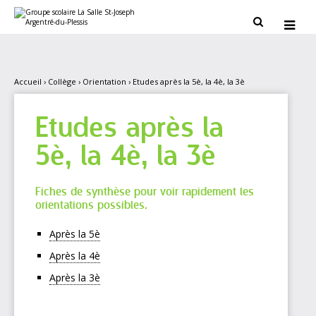
Aller
Outils
au
personnels


contenu.
|
Aller
à
la
navigation
Accueil
›
Collège
›
Orientation
›
Etudes après la 5è, la 4è, la 3è
Etudes après la
5è, la 4è, la 3è
Fiches de synthèse pour voir rapidement les
orientations possibles.
Après la 5è
Après la 4è
Après la 3è