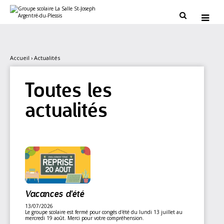
Aller
Outils
au
personnels


contenu.
|
Aller
à
la
navigation
Accueil
›
Actualités
Toutes les
actualités
Vacances d'été
13/07/2026
Le groupe scolaire est fermé pour congés d'été du lundi 13 juillet au
mercredi 19 août. Merci pour votre compréhension.