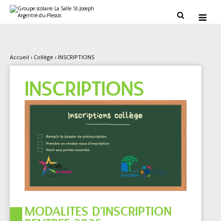
Aller
Outils
au
personnels


contenu.
|
Aller
à
la
navigation
Accueil
›
Collège
›
INSCRIPTIONS
INSCRIPTIONS
MODALITES D'INSCRIPTION