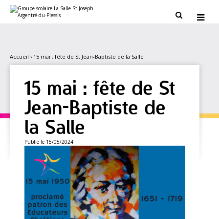
Aller
Outils
au
personnels


contenu.
|
Aller
à
la
navigation
Accueil
›
15 mai : fête de St Jean-Baptiste de la Salle
15 mai : fête de St
Jean-Baptiste de
la Salle
Publié le 15/05/2024