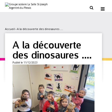
Aller
Outils
au
personnels


contenu.
|
Aller
à
la
navigation
Accueil
›
A la découverte des dinosaures ....
A la découverte
des dinosaures ....
Publié le 11/12/2023