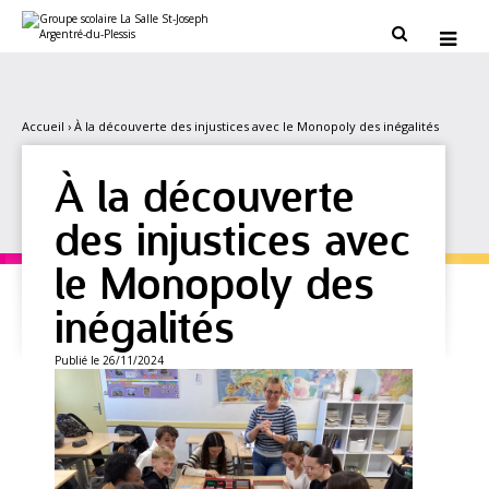
Aller
Outils
au
personnels


contenu.
|
Aller
à
la
navigation
Accueil
›
À la découverte des injustices avec le Monopoly des inégalités
À la découverte
des injustices avec
le Monopoly des
inégalités
Publié le 26/11/2024