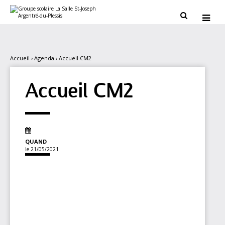
Aller
Outils
au
personnels


contenu.
|
Aller
à
la
navigation
Accueil
›
Agenda
›
Accueil CM2
Accueil CM2
QUAND
le 21/05/2021