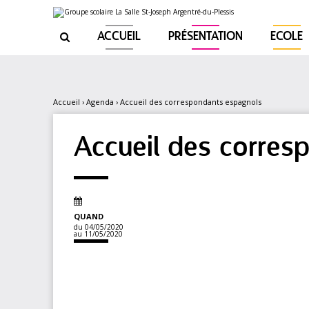
Aller
Outils
au
personnels
contenu.
|
ACCUEIL
PRÉSENTATION
ECOLE

Aller
à
la
navigation
Accueil
›
Agenda
›
Accueil des correspondants espagnols
Accueil des corres
QUAND
du 04/05/2020
au 11/05/2020