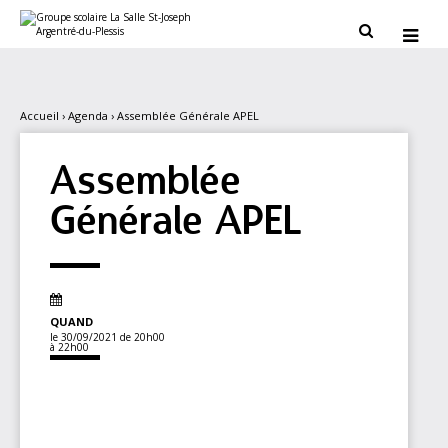
Aller
Outils
au
personnels


contenu.
|
Aller
à
la
navigation
Accueil
›
Agenda
›
Assemblée Générale APEL
Assemblée
Générale APEL
QUAND
le 30/09/2021
de 20h00
à 22h00