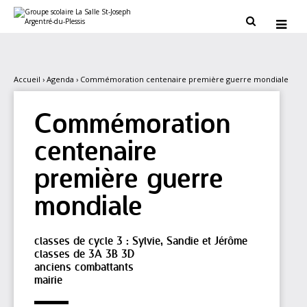
Aller
Outils
au
personnels


contenu.
|
Aller
à
la
navigation
Accueil
›
Agenda
›
Commémoration centenaire première guerre mondiale
Commémoration
centenaire
première guerre
mondiale
classes de cycle 3 : Sylvie, Sandie et Jérôme
classes de 3A 3B 3D
anciens combattants
mairie