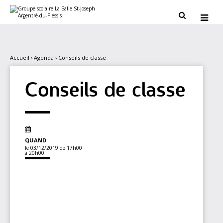
Aller
Outils
au
personnels


contenu.
|
Aller
à
la
navigation
Accueil
›
Agenda
›
Conseils de classe
Conseils de classe
QUAND
le 03/12/2019
de 17h00
à 20h00