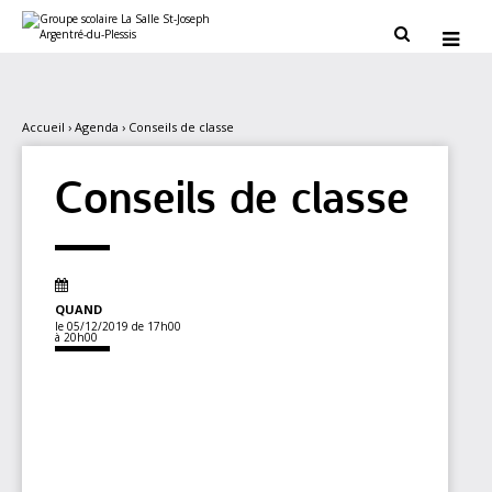
Aller
Outils
au
personnels


contenu.
|
Aller
à
la
navigation
Accueil
›
Agenda
›
Conseils de classe
Conseils de classe
QUAND
le 05/12/2019
de 17h00
à 20h00