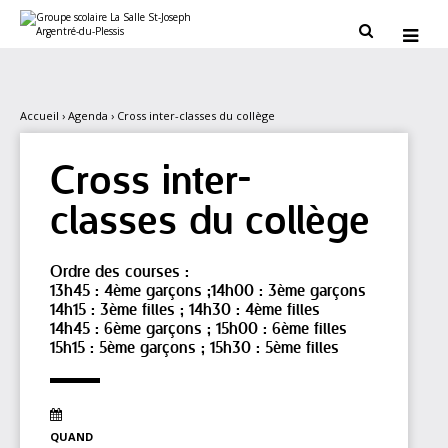
Aller
Outils
au
personnels


contenu.
|
Aller
à
la
navigation
Accueil
›
Agenda
›
Cross inter-classes du collège
Cross inter-
classes du collège
Ordre des courses :
13h45 : 4ème garçons ;14h00 : 3ème garçons
14h15 : 3ème filles ; 14h30 : 4ème filles
14h45 : 6ème garçons ; 15h00 : 6ème filles
15h15 : 5ème garçons ; 15h30 : 5ème filles
QUAND