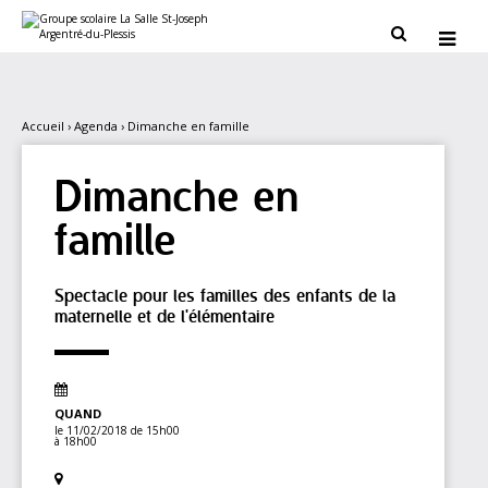
Aller
Outils
au
personnels


contenu.
|
Aller
à
la
navigation
Accueil
›
Agenda
›
Dimanche en famille
Dimanche en
famille
Spectacle pour les familles des enfants de la
maternelle et de l'élémentaire
QUAND
le 11/02/2018
de 15h00
à 18h00