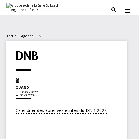
Aller
Outils
au
personnels


contenu.
|
Aller
à
la
navigation
Accueil
›
Agenda
›
DNB
DNB
QUAND
du 30/06/2022
au 01/07/2022
Calendrier des épreuves écrites du DNB 2022