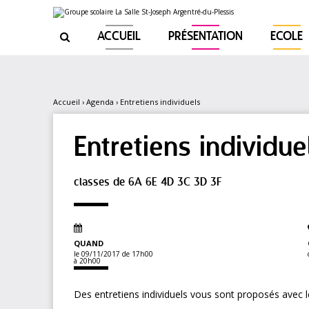
Aller
Outils
au
personnels
contenu.
|
ACCUEIL
PRÉSENTATION
ECOLE

Aller
à
la
navigation
Accueil
›
Agenda
›
Entretiens individuels
Entretiens individue
classes de 6A 6E 4D 3C 3D 3F
QUAND
le 09/11/2017
de 17h00
à 20h00
Des entretiens individuels vous sont proposés avec 