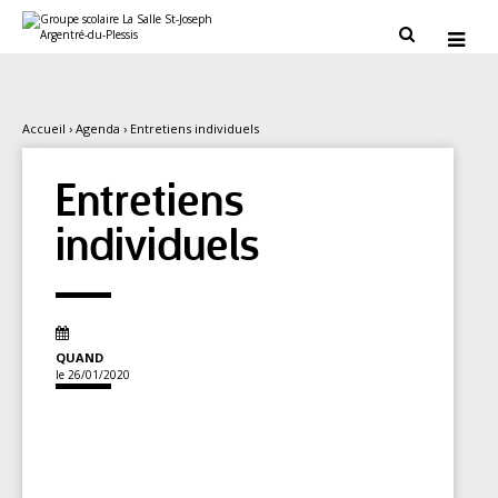
Aller
Outils
au
personnels


contenu.
|
Aller
à
la
navigation
Accueil
›
Agenda
›
Entretiens individuels
Entretiens
individuels
QUAND
le 26/01/2020