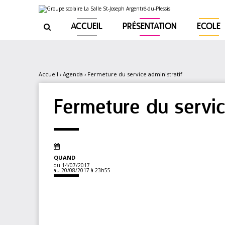
Aller
Outils
au
personnels
contenu.
|
ACCUEIL
PRÉSENTATION
ECOLE

Aller
à
la
navigation
Accueil
›
Agenda
›
Fermeture du service administratif
Fermeture du servic
QUAND
du 14/07/2017
au 20/08/2017
à 23h55