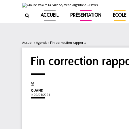
Aller
Outils
au
personnels
contenu.
|
ACCUEIL
PRÉSENTATION
ECOLE

Aller
à
la
navigation
Accueil
›
Agenda
›
Fin correction rapports
Fin correction rapp
QUAND
le 09/04/2021