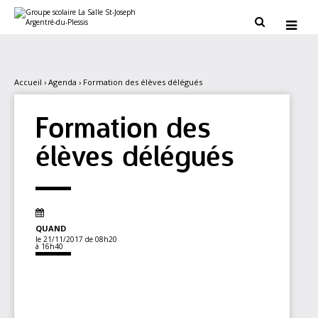
Aller
Outils
au
personnels


contenu.
|
Aller
à
la
navigation
Accueil
›
Agenda
›
Formation des élèves délégués
Formation des
élèves délégués
QUAND
le 21/11/2017
de 08h20
à 16h40