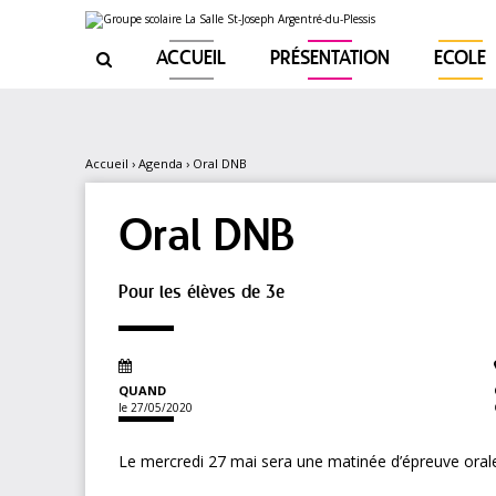
Aller
Outils
au
personnels
contenu.
|
ACCUEIL
PRÉSENTATION
ECOLE

Aller
à
la
navigation
Accueil
›
Agenda
›
Oral DNB
Oral DNB
Pour les élèves de 3e
QUAND
le 27/05/2020
Le mercredi 27 mai sera une matinée d’épreuve orale