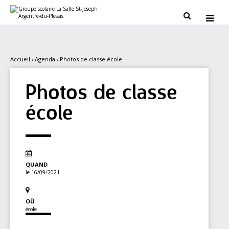
Aller
Outils
au
personnels


contenu.
|
Aller
à
la
navigation
Accueil
›
Agenda
›
Photos de classe école
Photos de classe
école
QUAND
le 16/09/2021
OÙ
école