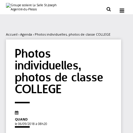
Aller
Outils
au
personnels


contenu.
|
Aller
à
la
navigation
Accueil
›
Agenda
›
Photos individuelles, photos de classe COLLEGE
Photos
individuelles,
photos de classe
COLLEGE
QUAND
le 06/09/2018
à 08h20