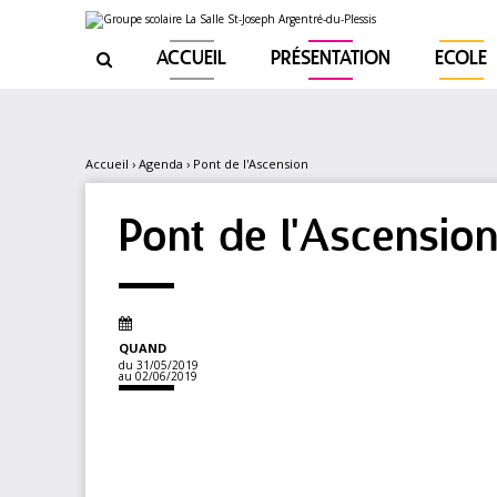
Aller
Outils
au
personnels
contenu.
|
ACCUEIL
PRÉSENTATION
ECOLE

Aller
à
la
navigation
Accueil
›
Agenda
›
Pont de l'Ascension
Pont de l'Ascensio
QUAND
du 31/05/2019
au 02/06/2019