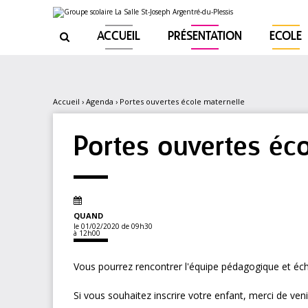
Aller
Outils
au
personnels
contenu.
|
ACCUEIL
PRÉSENTATION
ECOLE

Aller
à
la
navigation
Accueil
›
Agenda
›
Portes ouvertes école maternelle
Portes ouvertes éco
QUAND
le 01/02/2020
de 09h30
à 12h00
Vous pourrez rencontrer l'équipe pédagogique et écha
Si vous souhaitez inscrire votre enfant, merci de venir