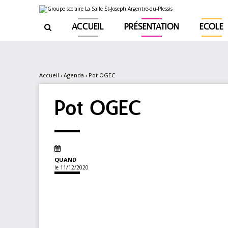
Aller
Outils
au
personnels
contenu.
|
ACCUEIL
PRÉSENTATION
ECOLE

Aller
à
la
navigation
Accueil
›
Agenda
›
Pot OGEC
Pot OGEC
QUAND
le 11/12/2020