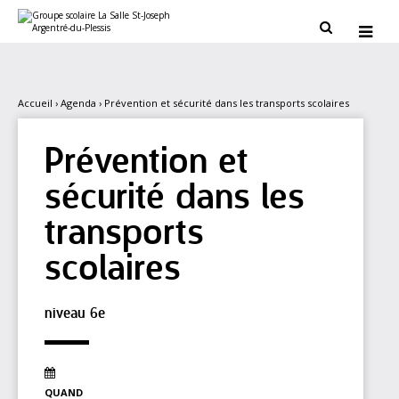
Aller
Outils
au
personnels


contenu.
|
Aller
à
la
navigation
Accueil
›
Agenda
›
Prévention et sécurité dans les transports scolaires
Prévention et
sécurité dans les
transports
scolaires
niveau 6e
QUAND